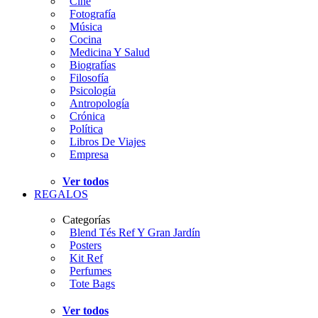
Cine
Fotografía
Música
Cocina
Medicina Y Salud
Biografías
Filosofía
Psicología
Antropología
Crónica
Política
Libros De Viajes
Empresa
Ver todos
REGALOS
Categorías
Blend Tés Ref Y Gran Jardín
Posters
Kit Ref
Perfumes
Tote Bags
Ver todos