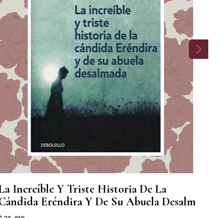
La Increíble Y Triste Historia De La
El
Cándida Eréndira Y De Su Abuela Desalm
$ 3