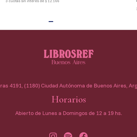
3 cuotas sin interés de $ 12.166
as 4191, (1180) Ciudad Autónoma de Buenos Aires, Ar
Horarios
Abierto de Lunes a Domingos de 12 a 19 hs.