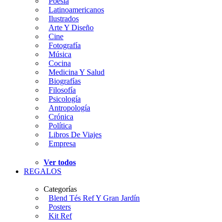
Poesía
Latinoamericanos
Ilustrados
Arte Y Diseño
Cine
Fotografía
Música
Cocina
Medicina Y Salud
Biografías
Filosofía
Psicología
Antropología
Crónica
Política
Libros De Viajes
Empresa
Ver todos
REGALOS
Categorías
Blend Tés Ref Y Gran Jardín
Posters
Kit Ref