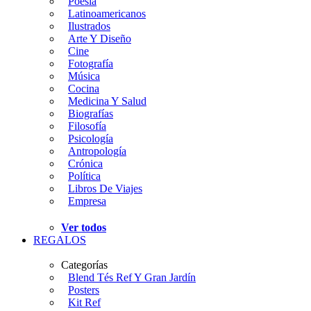
Poesía
Latinoamericanos
Ilustrados
Arte Y Diseño
Cine
Fotografía
Música
Cocina
Medicina Y Salud
Biografías
Filosofía
Psicología
Antropología
Crónica
Política
Libros De Viajes
Empresa
Ver todos
REGALOS
Categorías
Blend Tés Ref Y Gran Jardín
Posters
Kit Ref