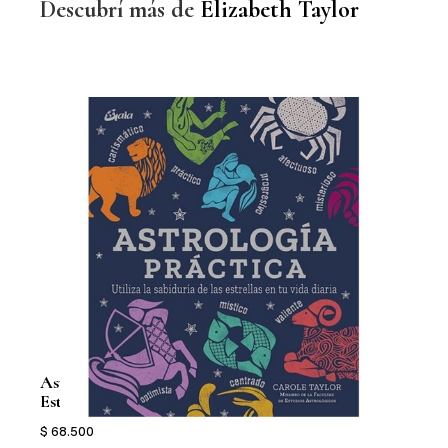
Descubrí más de
Elizabeth Taylor
Astrología Práctica. Utiliza La Sabiduría De Las
Un A
Estrellas En Tu Vida Diari
$ 25.
$ 68.500
3 cuota