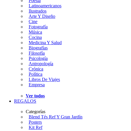
Poesía
Latinoamericanos
Ilustrados
Arte Y Diseño
Cine
Fotografía
Música
Cocina
Medicina Y Salud
Biografías
Filosofía
Psicología
Antropología
Crónica
Política
Libros De Viajes
Empresa
Ver todos
REGALOS
Categorías
Blend Tés Ref Y Gran Jardín
Posters
Kit Ref