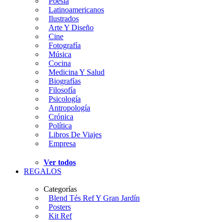
Poesía
Latinoamericanos
Ilustrados
Arte Y Diseño
Cine
Fotografía
Música
Cocina
Medicina Y Salud
Biografías
Filosofía
Psicología
Antropología
Crónica
Política
Libros De Viajes
Empresa
Ver todos
REGALOS
Categorías
Blend Tés Ref Y Gran Jardín
Posters
Kit Ref