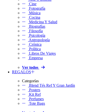
Cine
Fotografía
Música
Cocina
Medicina Y Salud
Biografías
Filosofía
Psicología
Antropología
Crónica
Política
Libros De Viajes
Empresa
Ver todos
REGALOS
Categorías
Blend Tés Ref Y Gran Jardín
Posters
Kit Ref
Perfumes
Tote Bags