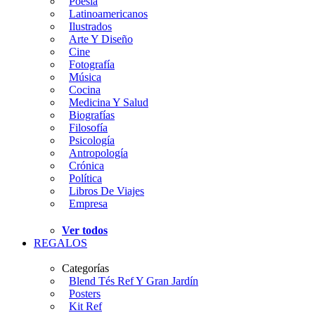
Poesía
Latinoamericanos
Ilustrados
Arte Y Diseño
Cine
Fotografía
Música
Cocina
Medicina Y Salud
Biografías
Filosofía
Psicología
Antropología
Crónica
Política
Libros De Viajes
Empresa
Ver todos
REGALOS
Categorías
Blend Tés Ref Y Gran Jardín
Posters
Kit Ref