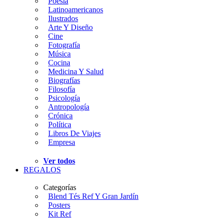
Poesía
Latinoamericanos
Ilustrados
Arte Y Diseño
Cine
Fotografía
Música
Cocina
Medicina Y Salud
Biografías
Filosofía
Psicología
Antropología
Crónica
Política
Libros De Viajes
Empresa
Ver todos
REGALOS
Categorías
Blend Tés Ref Y Gran Jardín
Posters
Kit Ref