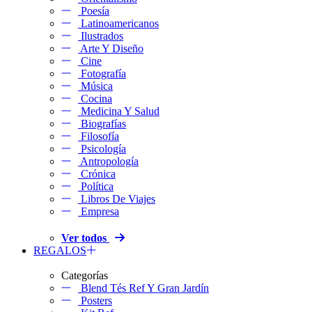
Poesía
Latinoamericanos
Ilustrados
Arte Y Diseño
Cine
Fotografía
Música
Cocina
Medicina Y Salud
Biografías
Filosofía
Psicología
Antropología
Crónica
Política
Libros De Viajes
Empresa
Ver todos
REGALOS
Categorías
Blend Tés Ref Y Gran Jardín
Posters