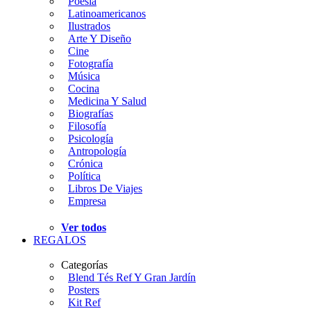
Poesía
Latinoamericanos
Ilustrados
Arte Y Diseño
Cine
Fotografía
Música
Cocina
Medicina Y Salud
Biografías
Filosofía
Psicología
Antropología
Crónica
Política
Libros De Viajes
Empresa
Ver todos
REGALOS
Categorías
Blend Tés Ref Y Gran Jardín
Posters
Kit Ref