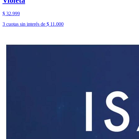
Violeta
$ 32.999
3 cuotas sin interés de $ 11.000