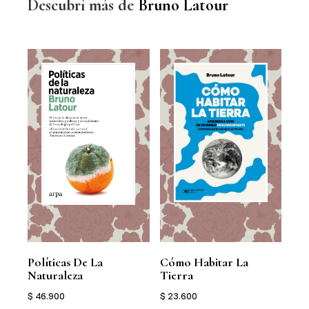
Descubrí más de
Bruno Latour
Políticas De La
Cómo Habitar La
Man
Naturaleza
Tierra
Pol
$ 46.900
$ 23.600
$ 2