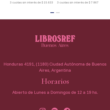
3 cuotas sin interés de $ 15.633
3 cuotas sin interés de $ 7.867
3 cu
Honduras 4191, (1180) Ciudad Autónoma de Buenos
Aires, Argentina
Horarios
Abierto de Lunes a Domingos de 12 a 19 hs.