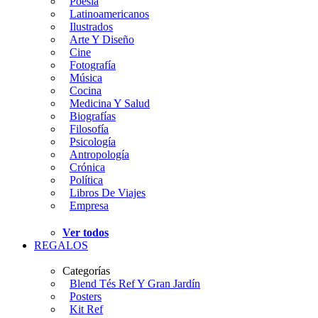
Poesía
Latinoamericanos
Ilustrados
Arte Y Diseño
Cine
Fotografía
Música
Cocina
Medicina Y Salud
Biografías
Filosofía
Psicología
Antropología
Crónica
Política
Libros De Viajes
Empresa
Ver todos
REGALOS
Categorías
Blend Tés Ref Y Gran Jardín
Posters
Kit Ref