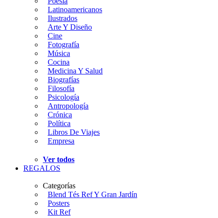
Poesía
Latinoamericanos
Ilustrados
Arte Y Diseño
Cine
Fotografía
Música
Cocina
Medicina Y Salud
Biografías
Filosofía
Psicología
Antropología
Crónica
Política
Libros De Viajes
Empresa
Ver todos
REGALOS
Categorías
Blend Tés Ref Y Gran Jardín
Posters
Kit Ref