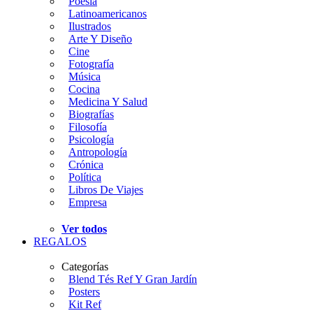
Poesía
Latinoamericanos
Ilustrados
Arte Y Diseño
Cine
Fotografía
Música
Cocina
Medicina Y Salud
Biografías
Filosofía
Psicología
Antropología
Crónica
Política
Libros De Viajes
Empresa
Ver todos
REGALOS
Categorías
Blend Tés Ref Y Gran Jardín
Posters
Kit Ref