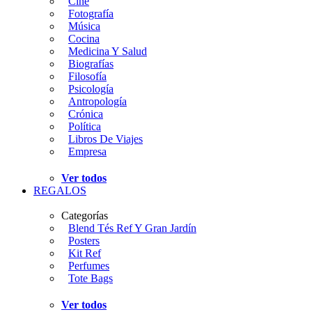
Cine
Fotografía
Música
Cocina
Medicina Y Salud
Biografías
Filosofía
Psicología
Antropología
Crónica
Política
Libros De Viajes
Empresa
Ver todos
REGALOS
Categorías
Blend Tés Ref Y Gran Jardín
Posters
Kit Ref
Perfumes
Tote Bags
Ver todos