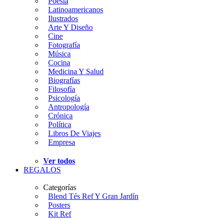
Poesía
Latinoamericanos
Ilustrados
Arte Y Diseño
Cine
Fotografía
Música
Cocina
Medicina Y Salud
Biografías
Filosofía
Psicología
Antropología
Crónica
Política
Libros De Viajes
Empresa
Ver todos
REGALOS
Categorías
Blend Tés Ref Y Gran Jardín
Posters
Kit Ref