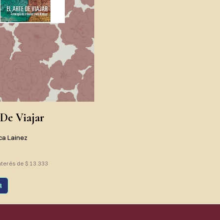
 De Viajar
ca Lainez
nterés de $ 13.333
R