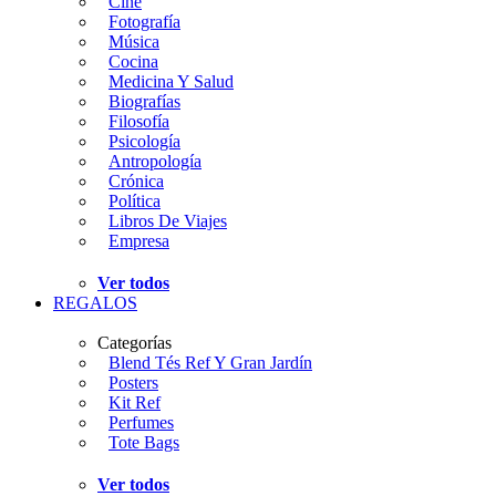
Cine
Fotografía
Música
Cocina
Medicina Y Salud
Biografías
Filosofía
Psicología
Antropología
Crónica
Política
Libros De Viajes
Empresa
Ver todos
REGALOS
Categorías
Blend Tés Ref Y Gran Jardín
Posters
Kit Ref
Perfumes
Tote Bags
Ver todos