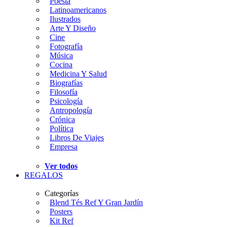
Poesía
Latinoamericanos
Ilustrados
Arte Y Diseño
Cine
Fotografía
Música
Cocina
Medicina Y Salud
Biografías
Filosofía
Psicología
Antropología
Crónica
Política
Libros De Viajes
Empresa
Ver todos
REGALOS
Categorías
Blend Tés Ref Y Gran Jardín
Posters
Kit Ref